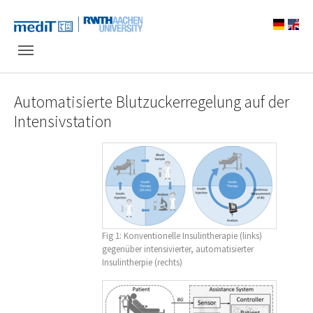
Skip to main navigation
Zum Hauptinhalt springen
Skip to page footer
Automatisierte Blutzuckerregelung auf der
Intensivstation
Fig 1: Konventionelle Insulintherapie (links)
gegenüber intensivierter, automatisierter
Insulintherpie (rechts)