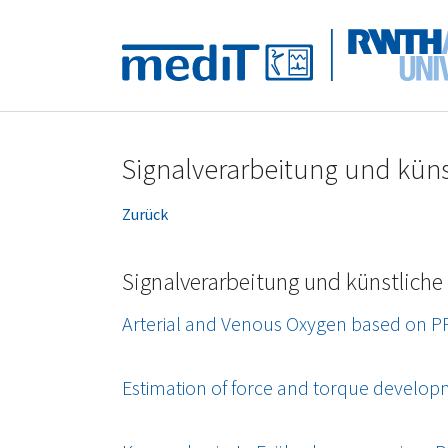
Skip to main navigation
Zum Hauptinhalt springen
Skip to page footer
Signalverarbeitung und künst
Zurück
Signalverarbeitung und künstliche 
Arterial and Venous Oxygen based on P
Estimation of force and torque develo