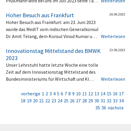
Prüßmann wird bei uns im Juli 2023 seine Tä…
Weiterlesen
Hoher Besuch aus Frankfurt
26.06.2023
Hoher Besuch aus Frankfurt: am 23. Juni 2023
wurde das MedIT vom indischen Generalkonsul
Dr. Amit Telang, dem Konsul Vinod Kumar u…
Weiterlesen
Innovationstag Mittelstand des BMWK
23.06.2023
2023
Unser Lehrstuhl hatte letzte Woche eine tolle
Zeit auf dem Innovationstag Mittelstand des
Bundesministeriums für Wirtschaft und Kl…
Weiterlesen
vorherige
1
2
3
4
5
6
7
8
9
10
11
12
13
14
15
16
17
18
19
20
21
22
23
24
25
26
27
28
29
30
31
32
33
34
35
36
nächste