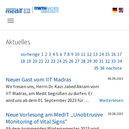
Skip to main navigation
Zum Hauptinhalt springen
Skip to page footer
Aktuelles
vorherige
1
2
3
4
5
6
7
8
9
10
11
12
13
14
15
16
17
18
19
20
21
22
23
24
25
26
27
28
29
30
31
32
33
34
35
36
nächste
Neuer Gast vom IIT Madras
06.09.2023
Wir freuen uns, Herrn Dr. Kazi Jabed Akram vom
IIT Madras, am Medit begrüßen zu dürfen. Er
wird uns ab dem 01. September 2023 für …
Weiterlesen
Neue Vorlesung am MedIT „Unobtrusive
28.08.2023
Monitoring of Vital Signs“
Ab dem kommenden Wintersemester 2023 wird