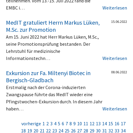
teilnehmen. Vom 13.-15. Juli 2022 fand die
EMBC i…
Weiterlesen
MedIT gratuliert Herrn Markus Lüken,
15.06.2022
M.Sc. zur Promotion
Am 15. Juni 2022 hat Herr Markus Lüken, M.Sc.,
seine Promotionsprüfung bestanden. Der
Lehrstuhl für medizinische
Informationstechn…
Weiterlesen
Exkursion zur Fa. Miltenyi Biotec in
08.06.2022
Bergisch-Gladbach
Erstmalig nach der Corona-induzierten
Zwangspause führte das MedIT wieder eine
Pfingstwochen-Exkursion durch. In diesem Jahr
haben…
Weiterlesen
vorherige
1
2
3
4
5
6
7
8
9
10
11
12
13
14
15
16
17
18
19
20
21
22
23
24
25
26
27
28
29
30
31
32
33
34