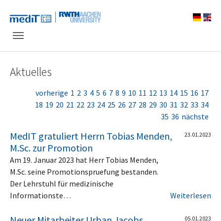
Skip to main navigation
Zum Hauptinhalt springen
Skip to page footer
Aktuelles
vorherige
1
2
3
4
5
6
7
8
9
10
11
12
13
14
15
16
17
18
19
20
21
22
23
24
25
26
27
28
29
30
31
32
33
34
35
36
nächste
MedIT gratuliert Herrn Tobias Menden,
23.01.2023
M.Sc. zur Promotion
Am 19. Januar 2023 hat Herr Tobias Menden,
M.Sc. seine Promotionspruefung bestanden.
Der Lehrstuhl für medizinische
Informationste…
Weiterlesen
Neuer Mitarbeiter Urban Jacobs
05.01.2023