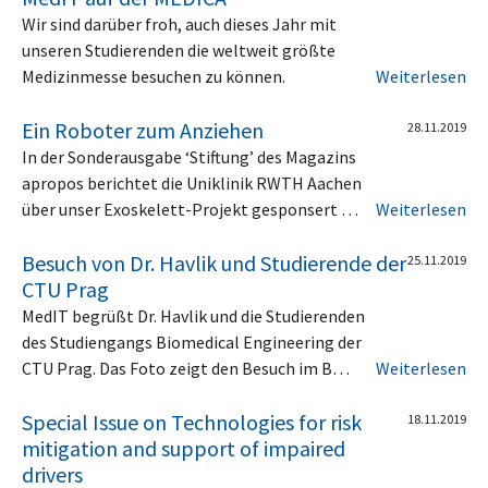
Wir sind darüber froh, auch dieses Jahr mit
unseren Studierenden die weltweit größte
Medizinmesse besuchen zu können.
Weiterlesen
Ein Roboter zum Anziehen
28.11.2019
In der Sonderausgabe ‘Stiftung’ des Magazins
apropos berichtet die Uniklinik RWTH Aachen
über unser Exoskelett-Projekt gesponsert …
Weiterlesen
Besuch von Dr. Havlik und Studierende der
25.11.2019
CTU Prag
MedIT begrüßt Dr. Havlik und die Studierenden
des Studiengangs Biomedical Engineering der
CTU Prag. Das Foto zeigt den Besuch im B…
Weiterlesen
Special Issue on Technologies for risk
18.11.2019
mitigation and support of impaired
drivers