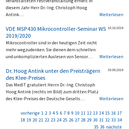
veranstalteten Festveranstaltung erhielt in
diesem Jahr Herr Dr.-Ing. Christoph Hoog
Antink…
Weiterlesen
VDE MSP430 Mikrocontroller-Seminar WS
10.10.2019
2019/2020
Mikrocontroller sind in der heutigen Zeit nicht
mehr wegzudenken. Sie dienen dem schnellen
und unkomplizierten Auslesen von Sensor…
Weiterlesen
Dr. Hoog Antink unter den Preisträgern
30.09.2019
des Klee-Preises
Das MedIT gratuliert Herrn Dr.-Ing. Christoph
Hoog Antink (rechts im Bild) zum dritten Platz
des Klee-Preises der Deutsche Gesells…
Weiterlesen
vorherige
1
2
3
4
5
6
7
8
9
10
11
12
13
14
15
16
17
18
19
20
21
22
23
24
25
26
27
28
29
30
31
32
33
34
35
36
nächste