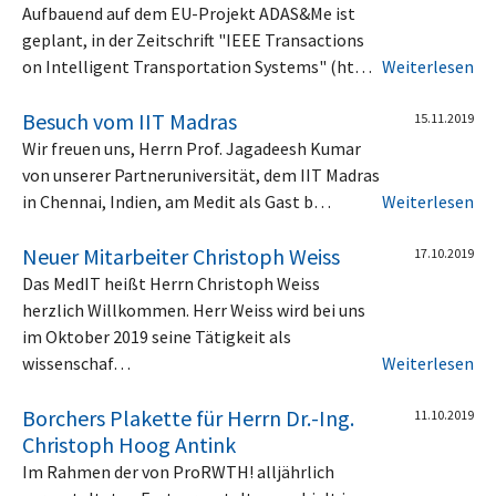
Aufbauend auf dem EU-Projekt ADAS&Me ist
geplant, in der Zeitschrift "IEEE Transactions
on Intelligent Transportation Systems" (ht…
Weiterlesen
Besuch vom IIT Madras
15.11.2019
Wir freuen uns, Herrn Prof. Jagadeesh Kumar
von unserer Partneruniversität, dem IIT Madras
in Chennai, Indien, am Medit als Gast b…
Weiterlesen
Neuer Mitarbeiter Christoph Weiss
17.10.2019
Das MedIT heißt Herrn Christoph Weiss
herzlich Willkommen. Herr Weiss wird bei uns
im Oktober 2019 seine Tätigkeit als
wissenschaf…
Weiterlesen
Borchers Plakette für Herrn Dr.-Ing.
11.10.2019
Christoph Hoog Antink
Im Rahmen der von ProRWTH! alljährlich