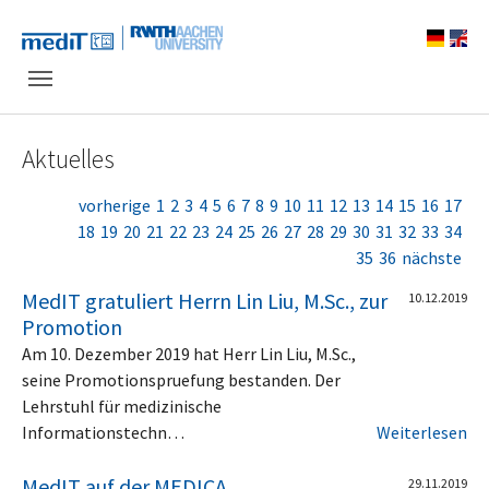
Skip to main navigation
Zum Hauptinhalt springen
Skip to page footer
Aktuelles
vorherige
1
2
3
4
5
6
7
8
9
10
11
12
13
14
15
16
17
18
19
20
21
22
23
24
25
26
27
28
29
30
31
32
33
34
35
36
nächste
MedIT gratuliert Herrn Lin Liu, M.Sc., zur
10.12.2019
Promotion
Am 10. Dezember 2019 hat Herr Lin Liu, M.Sc.,
seine Promotionspruefung bestanden. Der
Lehrstuhl für medizinische
Informationstechn…
Weiterlesen
MedIT auf der MEDICA
29.11.2019