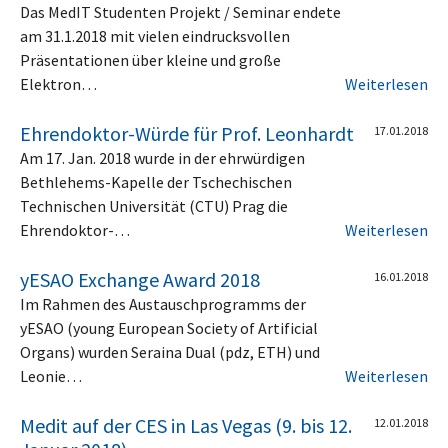
Das MedIT Studenten Projekt / Seminar endete
am 31.1.2018 mit vielen eindrucksvollen
Präsentationen über kleine und große
Elektron…
Weiterlesen
Ehrendoktor-Würde für Prof. Leonhardt
17.01.2018
Am 17. Jan. 2018 wurde in der ehrwürdigen
Bethlehems-Kapelle der Tschechischen
Technischen Universität (CTU) Prag die
Ehrendoktor-…
Weiterlesen
yESAO Exchange Award 2018
16.01.2018
Im Rahmen des Austauschprogramms der
yESAO (young European Society of Artificial
Organs) wurden Seraina Dual (pdz, ETH) und
Leonie…
Weiterlesen
Medit auf der CES in Las Vegas (9. bis 12.
12.01.2018