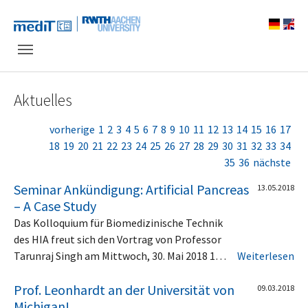
Skip to main navigation
Zum Hauptinhalt springen
Skip to page footer
Aktuelles
vorherige
1
2
3
4
5
6
7
8
9
10
11
12
13
14
15
16
17
18
19
20
21
22
23
24
25
26
27
28
29
30
31
32
33
34
35
36
nächste
Seminar Ankündigung: Artificial Pancreas
13.05.2018
– A Case Study
Das Kolloquium für Biomedizinische Technik
des HIA freut sich den Vortrag von Professor
Tarunraj Singh am Mittwoch, 30. Mai 2018 1…
Weiterlesen
Prof. Leonhardt an der Universität von
09.03.2018
Michigan!