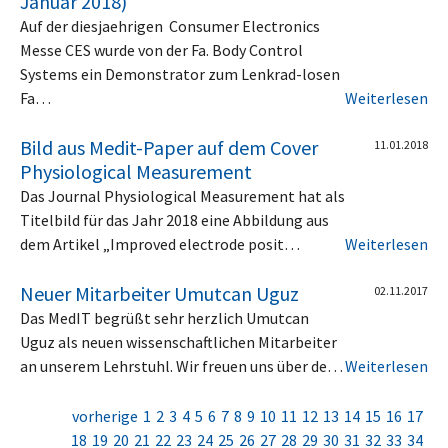
Januar 2018)
Auf der diesjaehrigen Consumer Electronics
Messe CES wurde von der Fa. Body Control
Systems ein Demonstrator zum Lenkrad-losen
Fa…
Weiterlesen
Bild aus Medit-Paper auf dem Cover
11.01.2018
Physiological Measurement
Das Journal Physiological Measurement hat als
Titelbild für das Jahr 2018 eine Abbildung aus
dem Artikel „Improved electrode posit…
Weiterlesen
Neuer Mitarbeiter Umutcan Uguz
02.11.2017
Das MedIT begrüßt sehr herzlich Umutcan
Uguz als neuen wissenschaftlichen Mitarbeiter
an unserem Lehrstuhl. Wir freuen uns über de…
Weiterlesen
vorherige
1
2
3
4
5
6
7
8
9
10
11
12
13
14
15
16
17
18
19
20
21
22
23
24
25
26
27
28
29
30
31
32
33
34