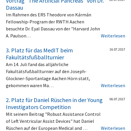
Vortrag "The Artificial Pancreas" von Dr.
Dassau
Im Rahmen des ERS Theodore von Kármán
Fellowship-Program der RWTH Aachen
besuchte Dr. Eyal Dassau von der "Harvard John
A. Paulson…
Weiterlesen
3. Platz für das MedIT beim
16.07.2017
Fakultätsfußballturnier
Am 14. Juli fand das alljährliche
Fakultätsfußballturnier auf den Joseph-
Glockner-Sportanlage Aachen Hörn statt,
gekommen waren Ma…
Weiterlesen
2. Platz für Daniel Rüschen in der Young
06.07.2017
Investigators Competition
Mit seinem Beitrag "Robust Assistance Control
of Left Ventricular Assist Devices" hat Daniel
Rüschen auf der European Medical and …
Weiterlesen