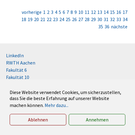
vorherige
1
2
3
4
5
6
7
8
9
10
11
12
13
14
15
16
17
18
19
20
21
22
23
24
25
26
27
28
29
30
31
32
33
34
35
36
nächste
LinkedIn
RWTH Aachen
Fakultät 6
Fakultät 10
Impressum
Kontakt
Diese Website verwendet Cookies, um sicherzustellen,
dass Sie die beste Erfahrung auf unserer Website
Disclaimer (RWTH)
machen können.
Mehr dazu...
German
English
Ablehnen
Annehmen