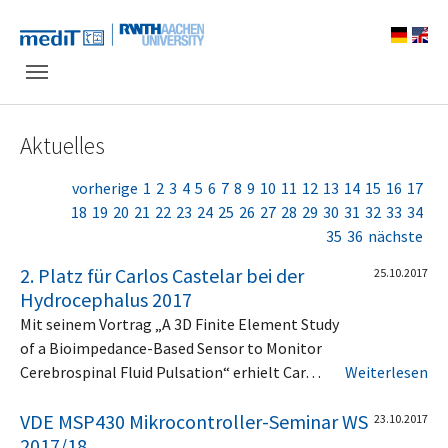
Skip to main navigation
Zum Hauptinhalt springen
Skip to page footer
Aktuelles
vorherige
1
2
3
4
5
6
7
8
9
10
11
12
13
14
15
16
17
18
19
20
21
22
23
24
25
26
27
28
29
30
31
32
33
34
35
36
nächste
2. Platz für Carlos Castelar bei der
25.10.2017
Hydrocephalus 2017
Mit seinem Vortrag „A 3D Finite Element Study
of a Bioimpedance-Based Sensor to Monitor
Cerebrospinal Fluid Pulsation“ erhielt Car…
Weiterlesen
VDE MSP430 Mikrocontroller-Seminar WS
23.10.2017
2017/18