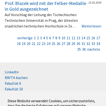
Prof. Blazek wird mit der Felber-Medaille
21.01.2014
in Gold ausgezeichnet
Auf Vorschlag der Leitung der Tschechischen
Technischen Universität in Prag, der ältesten
staatlichen technischen Hochschule in Ze…
Weiterlesen
vorherige
1
2
3
4
5
6
7
8
9
10
11
12
13
14
15
16
17
18
19
20
21
22
23
24
25
26
27
28
29
30
31
32
33
34
35
36
nächste
LinkedIn
RWTH Aachen
Fakultät 6
Fakultät 10
Impressum
Kontakt
Diese Website verwendet Cookies, um sicherzustellen,
dass Sie die beste Erfahrung auf unserer Website
Disclaimer (RWTH)