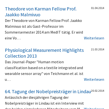
Theodore von Karman Fellow Prof.
01.04.2014
Jaakko Malmivuo
Der Theodore von Karman Fellow Prof. Jaakko
Malmivuo ist als Gast-Professor im
Sommersemester 2014 am MedIT tätig. Er wird
eine Vo…
Weiterlesen
Physiological Measurement Highlights
21.03.2014
Collection 2013
Das Journal-Paper "Human motion
classification based on a textile integrated and
wearable sensor array" von Teichmann et al. ist
u…
Weiterlesen
64. Tagung der Nobelpreisträger in Lindau
20.02.2014
Anlässlich der diesjährigen Tagung der
Nobelpreisträger in Lindau ist ein Interview mit
den beiden eingeladenen Mitarbeitern vom M…
Weiterlesen