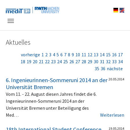
Skip to main navigation
Zum Hauptinhalt springen
Skip to page footer
Aktuelles
vorherige
1
2
3
4
5
6
7
8
9
10
11
12
13
14
15
16
17
18
19
20
21
22
23
24
25
26
27
28
29
30
31
32
33
34
35
36
nächste
6. Ingenieurinnen-Sommeruni 2014 an der
20.05.2014
Universität Bremen
Vom 11. - 22. August diesen Jahres findet die 6.
Ingenieurinnen-Sommeruni 2014 an der
Universität Bremen unter Beteiligung des
Med…
Weiterlesen
18th International Student Conference
19.05.2014