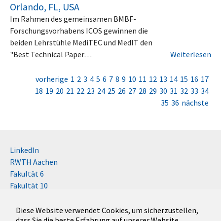
Orlando, FL, USA
Im Rahmen des gemeinsamen BMBF-
Forschungsvorhabens ICOS gewinnen die
beiden Lehrstühle MediTEC und MedIT den
"Best Technical Paper…
Weiterlesen
vorherige
1
2
3
4
5
6
7
8
9
10
11
12
13
14
15
16
17
18
19
20
21
22
23
24
25
26
27
28
29
30
31
32
33
34
35
36
nächste
LinkedIn
RWTH Aachen
Fakultät 6
Fakultät 10
Impressum
Kontakt
Diese Website verwendet Cookies, um sicherzustellen,
dass Sie die beste Erfahrung auf unserer Website
Disclaimer (RWTH)