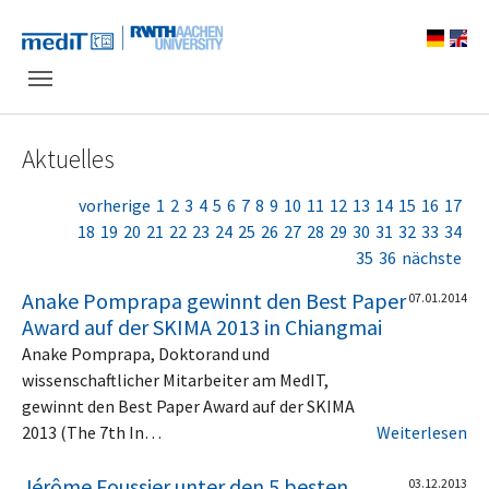
Skip to main navigation
Zum Hauptinhalt springen
Skip to page footer
Aktuelles
vorherige
1
2
3
4
5
6
7
8
9
10
11
12
13
14
15
16
17
18
19
20
21
22
23
24
25
26
27
28
29
30
31
32
33
34
35
36
nächste
Anake Pomprapa gewinnt den Best Paper
07.01.2014
Award auf der SKIMA 2013 in Chiangmai
Anake Pomprapa, Doktorand und
wissenschaftlicher Mitarbeiter am MedIT,
gewinnt den Best Paper Award auf der SKIMA
2013 (The 7th In…
Weiterlesen
Jérôme Foussier unter den 5 besten
03.12.2013