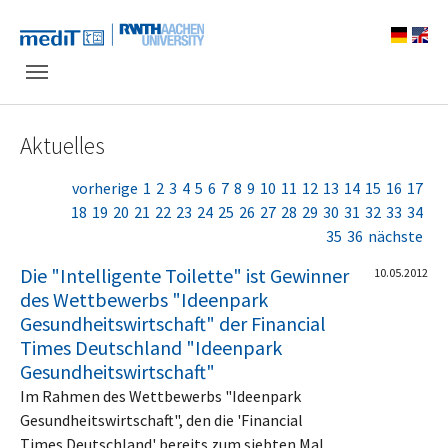
Skip to main navigation
Zum Hauptinhalt springen
Skip to page footer
Aktuelles
vorherige
1
2
3
4
5
6
7
8
9
10
11
12
13
14
15
16
17
18
19
20
21
22
23
24
25
26
27
28
29
30
31
32
33
34
35
36
nächste
Die "Intelligente Toilette" ist Gewinner
10.05.2012
des Wettbewerbs "Ideenpark
Gesundheitswirtschaft" der Financial
Times Deutschland "Ideenpark
Gesundheitswirtschaft"
Im Rahmen des Wettbewerbs "Ideenpark
Gesundheitswirtschaft", den die 'Financial
Times Deutschland' bereits zum siebten Mal