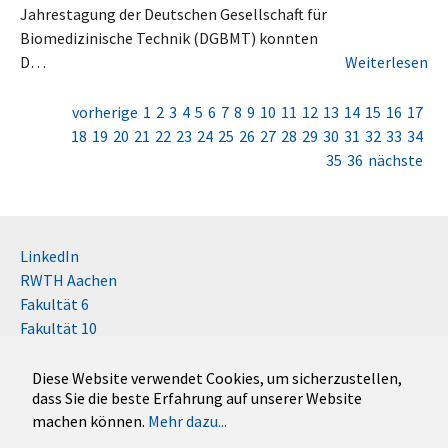
Jahrestagung der Deutschen Gesellschaft für
Biomedizinische Technik (DGBMT) konnten
D…
Weiterlesen
vorherige
1
2
3
4
5
6
7
8
9
10
11
12
13
14
15
16
17
18
19
20
21
22
23
24
25
26
27
28
29
30
31
32
33
34
35
36
nächste
LinkedIn
RWTH Aachen
Fakultät 6
Fakultät 10
Impressum
Kontakt
Diese Website verwendet Cookies, um sicherzustellen,
dass Sie die beste Erfahrung auf unserer Website
Disclaimer (RWTH)
machen können.
Mehr dazu...
German