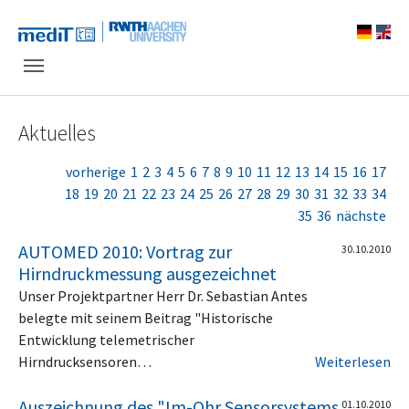
Skip to main navigation
Zum Hauptinhalt springen
Skip to page footer
Aktuelles
vorherige
1
2
3
4
5
6
7
8
9
10
11
12
13
14
15
16
17
18
19
20
21
22
23
24
25
26
27
28
29
30
31
32
33
34
35
36
nächste
AUTOMED 2010: Vortrag zur
30.10.2010
Hirndruckmessung ausgezeichnet
Unser Projektpartner Herr Dr. Sebastian Antes
belegte mit seinem Beitrag "Historische
Entwicklung telemetrischer
Hirndrucksensoren…
Weiterlesen
Auszeichnung des "Im-Ohr Sensorsystems
01.10.2010