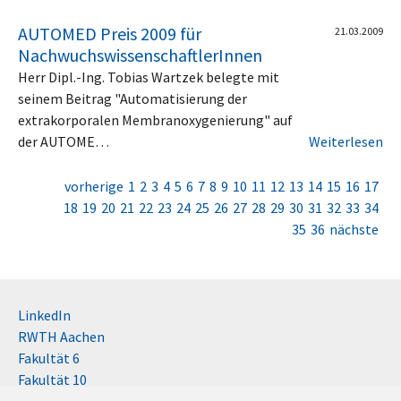
AUTOMED Preis 2009 für
21.03.2009
NachwuchswissenschaftlerInnen
Herr Dipl.-Ing. Tobias Wartzek belegte mit
seinem Beitrag "Automatisierung der
extrakorporalen Membranoxygenierung" auf
der AUTOME…
Weiterlesen
vorherige
1
2
3
4
5
6
7
8
9
10
11
12
13
14
15
16
17
18
19
20
21
22
23
24
25
26
27
28
29
30
31
32
33
34
35
36
nächste
LinkedIn
RWTH Aachen
Fakultät 6
Fakultät 10
Impressum