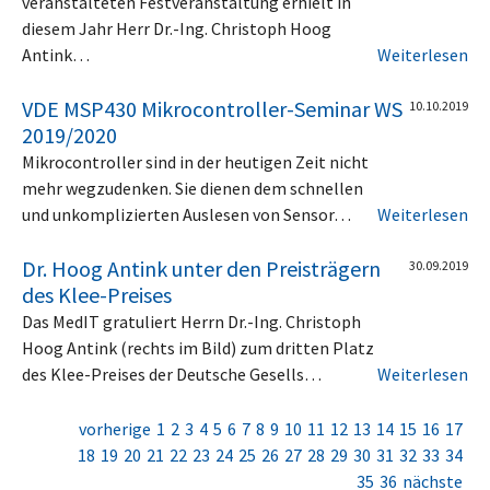
veranstalteten Festveranstaltung erhielt in
diesem Jahr Herr Dr.-Ing. Christoph Hoog
Antink…
Weiterlesen
VDE MSP430 Mikrocontroller-Seminar WS
10.10.2019
2019/2020
Mikrocontroller sind in der heutigen Zeit nicht
mehr wegzudenken. Sie dienen dem schnellen
und unkomplizierten Auslesen von Sensor…
Weiterlesen
Dr. Hoog Antink unter den Preisträgern
30.09.2019
des Klee-Preises
Das MedIT gratuliert Herrn Dr.-Ing. Christoph
Hoog Antink (rechts im Bild) zum dritten Platz
des Klee-Preises der Deutsche Gesells…
Weiterlesen
vorherige
1
2
3
4
5
6
7
8
9
10
11
12
13
14
15
16
17
18
19
20
21
22
23
24
25
26
27
28
29
30
31
32
33
34
35
36
nächste