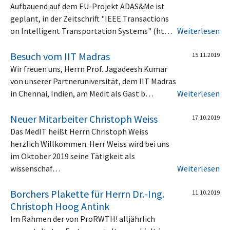
Aufbauend auf dem EU-Projekt ADAS&Me ist
geplant, in der Zeitschrift "IEEE Transactions
on Intelligent Transportation Systems" (ht…
Weiterlesen
Besuch vom IIT Madras
15.11.2019
Wir freuen uns, Herrn Prof. Jagadeesh Kumar
von unserer Partneruniversität, dem IIT Madras
in Chennai, Indien, am Medit als Gast b…
Weiterlesen
Neuer Mitarbeiter Christoph Weiss
17.10.2019
Das MedIT heißt Herrn Christoph Weiss
herzlich Willkommen. Herr Weiss wird bei uns
im Oktober 2019 seine Tätigkeit als
wissenschaf…
Weiterlesen
Borchers Plakette für Herrn Dr.-Ing.
11.10.2019
Christoph Hoog Antink
Im Rahmen der von ProRWTH! alljährlich