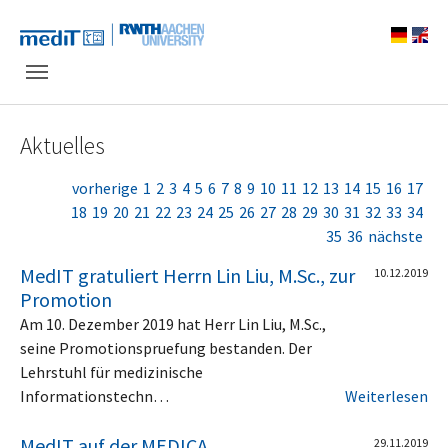
Skip to main navigation
Zum Hauptinhalt springen
Skip to page footer
Aktuelles
vorherige
1
2
3
4
5
6
7
8
9
10
11
12
13
14
15
16
17
18
19
20
21
22
23
24
25
26
27
28
29
30
31
32
33
34
35
36
nächste
MedIT gratuliert Herrn Lin Liu, M.Sc., zur
10.12.2019
Promotion
Am 10. Dezember 2019 hat Herr Lin Liu, M.Sc.,
seine Promotionspruefung bestanden. Der
Lehrstuhl für medizinische
Informationstechn…
Weiterlesen
MedIT auf der MEDICA
29.11.2019