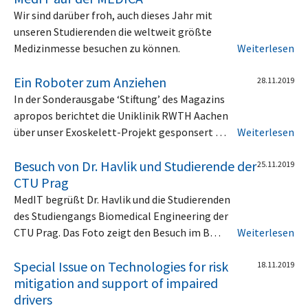
Wir sind darüber froh, auch dieses Jahr mit
unseren Studierenden die weltweit größte
Medizinmesse besuchen zu können.
Weiterlesen
Ein Roboter zum Anziehen
28.11.2019
In der Sonderausgabe ‘Stiftung’ des Magazins
apropos berichtet die Uniklinik RWTH Aachen
über unser Exoskelett-Projekt gesponsert …
Weiterlesen
Besuch von Dr. Havlik und Studierende der
25.11.2019
CTU Prag
MedIT begrüßt Dr. Havlik und die Studierenden
des Studiengangs Biomedical Engineering der
CTU Prag. Das Foto zeigt den Besuch im B…
Weiterlesen
Special Issue on Technologies for risk
18.11.2019
mitigation and support of impaired
drivers