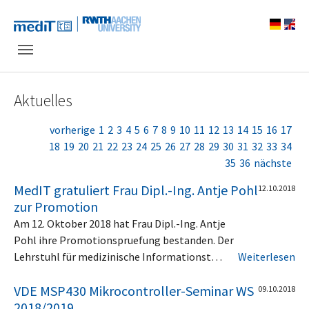
Skip to main navigation
Zum Hauptinhalt springen
Skip to page footer
Aktuelles
vorherige
1
2
3
4
5
6
7
8
9
10
11
12
13
14
15
16
17
18
19
20
21
22
23
24
25
26
27
28
29
30
31
32
33
34
35
36
nächste
MedIT gratuliert Frau Dipl.-Ing. Antje Pohl
12.10.2018
zur Promotion
Am 12. Oktober 2018 hat Frau Dipl.-Ing. Antje
Pohl ihre Promotionspruefung bestanden. Der
Lehrstuhl für medizinische Informationst…
Weiterlesen
VDE MSP430 Mikrocontroller-Seminar WS
09.10.2018
2018/2019