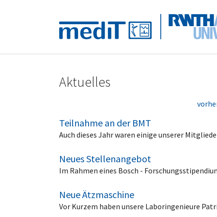
Skip to main navigation
Zum Hauptinhalt springen
Skip to page footer
Aktuelles
vorhe
Teilnahme an der BMT
Auch dieses Jahr waren einige unserer Mitglie
Neues Stellenangebot
Im Rahmen eines Bosch - Forschungsstipendiums
Neue Ätzmaschine
Vor Kurzem haben unsere Laboringenieure Patri