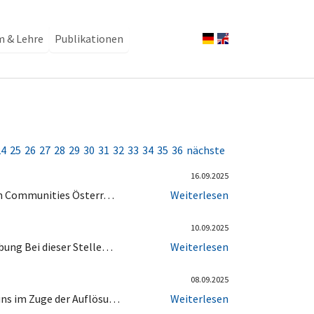
m & Lehre
Publikationen
24
25
26
27
28
29
30
31
32
33
34
35
36
nächste
16.09.2025
hen Communities Österr…
Weiterlesen
10.09.2025
bung Bei dieser Stelle…
Weiterlesen
08.09.2025
uns im Zuge der Auflösu…
Weiterlesen