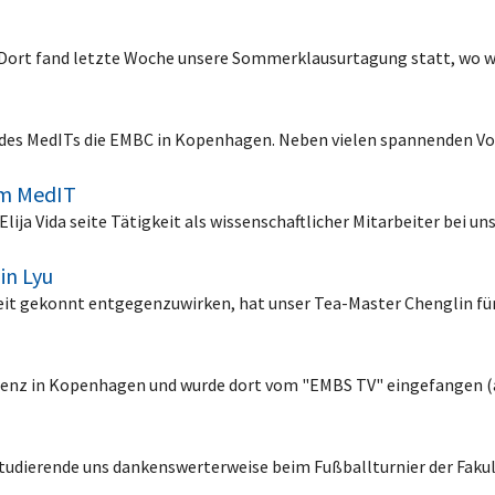
 Dort fand letzte Woche unsere Sommerklausurtagung statt, wo w
n des MedITs die EMBC in Kopenhagen. Neben vielen spannenden V
am MedIT
lija Vida seite Tätigkeit als wissenschaftlicher Mitarbeiter bei u
in Lyu
keit gekonnt entgegenzuwirken, hat unser Tea-Master Chenglin f
renz in Kopenhagen und wurde dort vom "EMBS TV" eingefangen (
 Studierende uns dankenswerterweise beim Fußballturnier der Fak