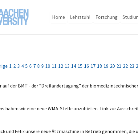
Home
Lehrstuhl
Forschung
Studiu
rige
1
2
3
4
5
6
7
8
9
10
11
12
13
14
15
16
17
18
19
20
21
22
23
der auf der BMT - der “Dreiländertagung” der biomedizintechnisc
 haben wir eine neue WMA-Stelle anzubieten: Link zur Ausschrei
ck und Felix unsere neue Ätzmaschine in Betrieb genommen, die 