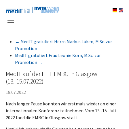
Skip to main navigation
Zum Hauptinhalt springen
Skip to page footer
←
MedIT gratuliert Herrn Markus Lüken, M.Sc. zur
Promotion
MedIT gratuliert Frau Leonie Korn, M.Sc. zur
Promotion
→
MedIT auf der IEEE EMBC in Glasgow
(13.-15.07.2022)
18.07.2022
Nach langer Pause konnten wir erstmals wieder an einer
internationalen Konferenz teilnehmen. Vom 13.-15. Juli
2022 fand die EMBC in Glasgow statt.
Natürlich haben wir die Gelegenheit genutzt, um neben