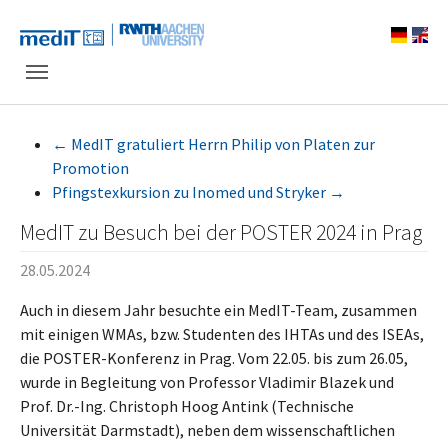
Skip to main navigation
Zum Hauptinhalt springen
Skip to page footer
←
MedIT gratuliert Herrn Philip von Platen zur
Promotion
Pfingstexkursion zu Inomed und Stryker
→
MedIT zu Besuch bei der POSTER 2024 in Prag
28.05.2024
Auch in diesem Jahr besuchte ein MedIT-Team, zusammen
mit einigen WMAs, bzw. Studenten des IHTAs und des ISEAs,
die POSTER-Konferenz in Prag. Vom 22.05. bis zum 26.05,
wurde in Begleitung von Professor Vladimir Blazek und
Prof. Dr.-Ing. Christoph Hoog Antink (Technische
Universität Darmstadt), neben dem wissenschaftlichen