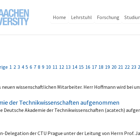
Home
Lehrstuhl
Forschung
Studiu
rige
1
2
3
4
5
6
7
8
9
10
11
12
13
14
15
16
17
18
19
20
21
22
23
neuen wissenschaftlichen Mitarbeiter. Herr Hoffmann wird bei un
demie der Technikwissenschaften aufgenommen
 die Deutsche Akademie der Technikwissenschaften (acatech) auf
en-Delegation der CTU Prague unter der Leitung von Herrn Prof. 