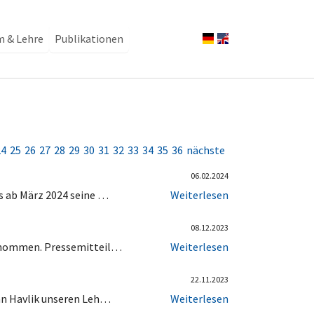
m & Lehre
Publikationen
24
25
26
27
28
29
30
31
32
33
34
35
36
nächste
06.02.2024
s ab März 2024 seine …
Weiterlesen
08.12.2023
genommen. Pressemitteil…
Weiterlesen
22.11.2023
Jan Havlik unseren Leh…
Weiterlesen