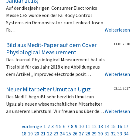
Januar 2018)
Auf der diesjaehrigen Consumer Electronics
Messe CES wurde von der Fa. Body Control
Systems ein Demonstrator zum Lenkrad-losen
Fa…
Weiterlesen
Bild aus Medit-Paper auf dem Cover
11.01.2018
Physiological Measurement
Das Journal Physiological Measurement hat als
Titelbild für das Jahr 2018 eine Abbildung aus
dem Artikel „Improved electrode posit…
Weiterlesen
Neuer Mitarbeiter Umutcan Uguz
02.11.2017
Das MedIT begrüßt sehr herzlich Umutcan
Uguz als neuen wissenschaftlichen Mitarbeiter
an unserem Lehrstuhl. Wir freuen uns über de…
Weiterlesen
vorherige
1
2
3
4
5
6
7
8
9
10
11
12
13
14
15
16
17
18
19
20
21
22
23
24
25
26
27
28
29
30
31
32
33
34