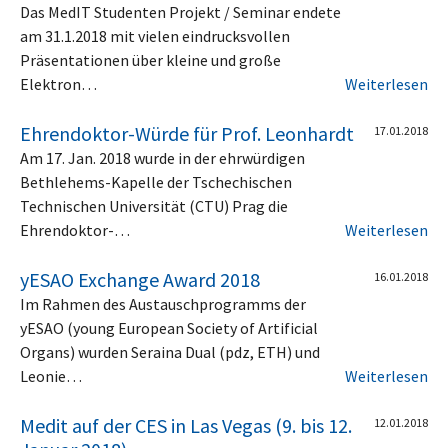
Das MedIT Studenten Projekt / Seminar endete
am 31.1.2018 mit vielen eindrucksvollen
Präsentationen über kleine und große
Elektron…
Weiterlesen
Ehrendoktor-Würde für Prof. Leonhardt
17.01.2018
Am 17. Jan. 2018 wurde in der ehrwürdigen
Bethlehems-Kapelle der Tschechischen
Technischen Universität (CTU) Prag die
Ehrendoktor-…
Weiterlesen
yESAO Exchange Award 2018
16.01.2018
Im Rahmen des Austauschprogramms der
yESAO (young European Society of Artificial
Organs) wurden Seraina Dual (pdz, ETH) und
Leonie…
Weiterlesen
Medit auf der CES in Las Vegas (9. bis 12.
12.01.2018