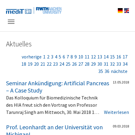
Skip to main navigation
Zum Hauptinhalt springen
Skip to page footer
Aktuelles
vorherige
1
2
3
4
5
6
7
8
9
10
11
12
13
14
15
16
17
18
19
20
21
22
23
24
25
26
27
28
29
30
31
32
33
34
35
36
nächste
Seminar Ankündigung: Artificial Pancreas
13.05.2018
– A Case Study
Das Kolloquium für Biomedizinische Technik
des HIA freut sich den Vortrag von Professor
Tarunraj Singh am Mittwoch, 30. Mai 2018 1…
Weiterlesen
Prof. Leonhardt an der Universität von
09.03.2018
Michigan!