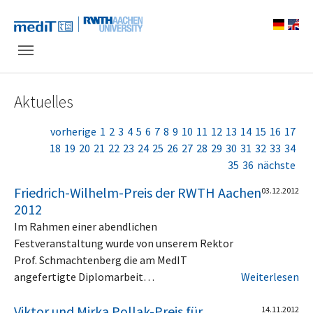
Skip to main navigation
Zum Hauptinhalt springen
Skip to page footer
Aktuelles
vorherige
1
2
3
4
5
6
7
8
9
10
11
12
13
14
15
16
17
18
19
20
21
22
23
24
25
26
27
28
29
30
31
32
33
34
35
36
nächste
Friedrich-Wilhelm-Preis der RWTH Aachen
03.12.2012
2012
Im Rahmen einer abendlichen
Festveranstaltung wurde von unserem Rektor
Prof. Schmachtenberg die am MedIT
angefertigte Diplomarbeit…
Weiterlesen
Viktor und Mirka Pollak-Preis für
14.11.2012