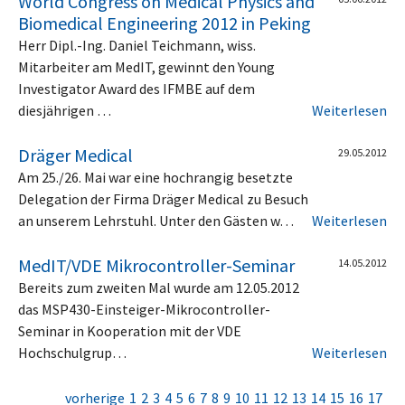
World Congress on Medical Physics and
Biomedical Engineering 2012 in Peking
Herr Dipl.-Ing. Daniel Teichmann, wiss.
Mitarbeiter am MedIT, gewinnt den Young
Investigator Award des IFMBE auf dem
diesjährigen …
Weiterlesen
Dräger Medical
29.05.2012
Am 25./26. Mai war eine hochrangig besetzte
Delegation der Firma Dräger Medical zu Besuch
an unserem Lehrstuhl. Unter den Gästen w…
Weiterlesen
MedIT/VDE Mikrocontroller-Seminar
14.05.2012
Bereits zum zweiten Mal wurde am 12.05.2012
das MSP430-Einsteiger-Mikrocontroller-
Seminar in Kooperation mit der VDE
Hochschulgrup…
Weiterlesen
vorherige
1
2
3
4
5
6
7
8
9
10
11
12
13
14
15
16
17