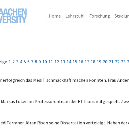
Home
Lehrstuhl
Forschung
Studiu
rige
1
2
3
4
5
6
7
8
9
10
11
12
13
14
15
16
17
18
19
20
21
22
23
enbar erfolgreich das MedIT schmackhaft machen konnten. Frau Ande
r Markus Lüken im Professorenteam der ET Lions mitgespielt. Z
ITerraner Jöran Rixen seine Dissertation verteidigt. Neben de