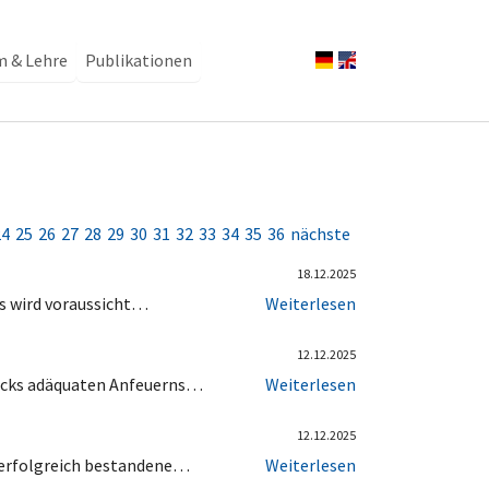
m & Lehre
Publikationen
24
25
26
27
28
29
30
31
32
33
34
35
36
nächste
18.12.2025
rs wird voraussicht…
Weiterlesen
12.12.2025
wecks adäquaten Anfeuerns…
Weiterlesen
12.12.2025
r erfolgreich bestandene…
Weiterlesen