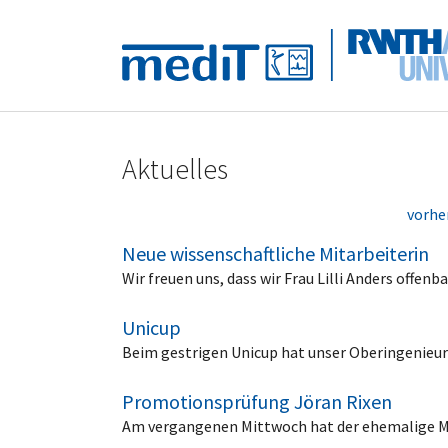
Skip to main navigation
Zum Hauptinhalt springen
Skip to page footer
Aktuelles
vorhe
Neue wissenschaftliche Mitarbeiterin
Wir freuen uns, dass wir Frau Lilli Anders off
Unicup
Beim gestrigen Unicup hat unser Oberingenieu
Promotionsprüfung Jöran Rixen
Am vergangenen Mittwoch hat der ehemalige Med