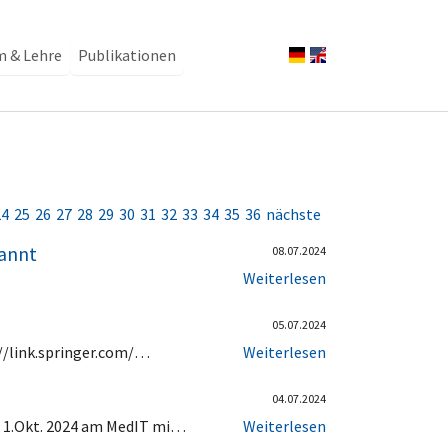
m & Lehre
Publikationen
24
25
26
27
28
29
30
31
32
33
34
35
36
nächste
nannt
08.07.2024
Weiterlesen
05.07.2024
://link.springer.com/…
Weiterlesen
04.07.2024
m 1.Okt. 2024 am MedIT mi…
Weiterlesen