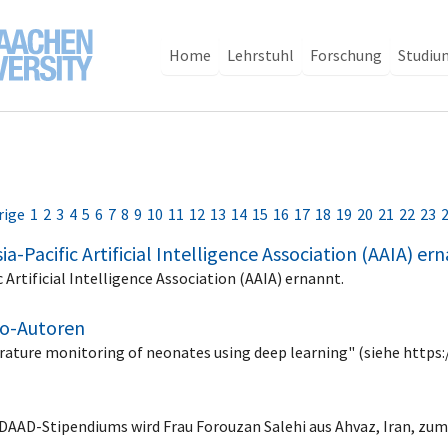
Home
Lehrstuhl
Forschung
Studiu
rige
1
2
3
4
5
6
7
8
9
10
11
12
13
14
15
16
17
18
19
20
21
22
23
a-Pacific Artificial Intelligence Association (AAIA) er
 Artificial Intelligence Association (AAIA) ernannt.
Ko-Autoren
rature monitoring of neonates using deep learning" (siehe https
AAD-Stipendiums wird Frau Forouzan Salehi aus Ahvaz, Iran, zu