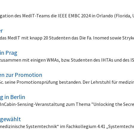
legation des MedIT-Teams die IEEE EMBC 2024 in Orlando (Florida,
er
 das MedIT mit knapp 20 Studenten das Die Fa. Inomed sowie Stry
in Prag
 zusammen mit einigen WMAs, bzw. Studenten des IHTAs und des
ten zur Promotion
M.Sc. seine Promotionsprüfung bestanden. Der Lehrstuhl für medi
g in Berlin
er InCabin-Sensing-Veranstaltung zum Thema "Unlocking the Secret
 gewählt
iomedizinische Systemtechnik“ im Fachkollegium 4.41 „Systemtec