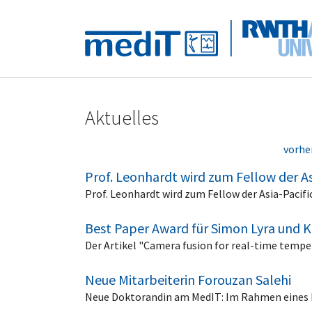
Skip to main navigation
Zum Hauptinhalt springen
Skip to page footer
Aktuelles
vorhe
Prof. Leonhardt wird zum Fellow der Asi
Prof. Leonhardt wird zum Fellow der Asia-Pacific
Best Paper Award für Simon Lyra und 
Der Artikel "Camera fusion for real-time tempe
Neue Mitarbeiterin Forouzan Salehi
Neue Doktorandin am MedIT: Im Rahmen eines D