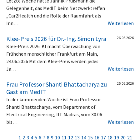
Letzte Woche hatte Jannik Prüßmann die
Gelegenheit, das MedIT beim Netzwerktreffen
„Car2Health und die Rolle der Raumfahrt als
Inn…
Weiterlesen
Klee-Preis 2026 für Dr.-Ing. Simon Lyra
26.06.2026
Klee-Preis 2026: KI macht Überwachung von
Frühchen menschlicher Frankfurt am Main,
24.06.2026 Mit dem Klee-Preis werden jedes
Ja…
Weiterlesen
Frau Professor Shanti Bhattacharya zu
25.06.2026
Gast am MedIT
In der kommenden Woche ist Frau Professor
Shanti Bhattacharya, vom Department of
Electrical Engineering, IIT Madras, vom 30.06
bis…
Weiterlesen
1
2
3
4
5
6
7
8
9
10
11
12
13
14
15
16
17
18
19
20
21