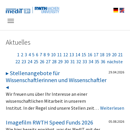
Skip to main navigation
Zum Hauptinhalt springen
Skip to page footer
Aktuelles
1
2
3
4
5
6
7
8
9
10
11
12
13
14
15
16
17
18
19
20
21
22
23
24
25
26
27
28
29
30
31
32
33
34
35
36
nächste
▸ Stellenangebote für
29.04.2026
Wissenschaftlerinnen und Wissenschaftler
◂
Wir freuen uns über Ihr Interesse an einer
wissenschaftlichen Mitarbeit in unserem
Institut. In der Regel sind unsere Stellen zeit…
Weiterlesen
Imagefilm RWTH Speed Funds 2026
05.08.2026
Wie hier bereits erwähnt, war das MedIT mit der