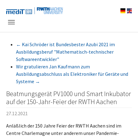
Skip to main navigation
Zum Hauptinhalt springen
Skip to page footer
←
Kai Schröder ist Bundesbester Azubi 2021 im
Ausbildungsberuf "Mathematisch-technischer
Softwareentwickler"
Wir gratulieren Jan Kaufmann zum
Ausbildungsabschluss als Elektroniker für Geräte und
Systeme
→
Beatmungsgerät PV1000 und Smart Inkubator
auf der 150-Jahr-Feier der RWTH Aachen
27.12.2021
Anläßlich der 150 Jahre Feier der RWTH Aachen sind im
Centre Charlemagne unter anderem unser Pandemie-