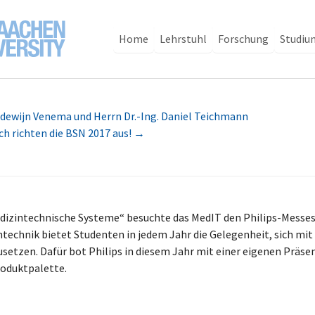
Home
Lehrstuhl
Forschung
Studiu
oudewijn Venema und Herrn Dr.-Ing. Daniel Teichmann
ch richten die BSN 2017 aus!
→
zintechnische Systeme“ besuchte das MedIT den Philips-Messest
technik bietet Studenten in jedem Jahr die Gelegenheit, sich mi
etzen. Dafür bot Philips in diesem Jahr mit einer eigenen Präsen
roduktpalette.