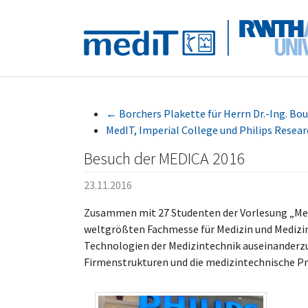
Skip to main navigation
Zum Hauptinhalt springen
Skip to page footer
←
Borchers Plakette für Herrn Dr.-Ing. B
MedIT, Imperial College und Philips Resear
Besuch der MEDICA 2016
23.11.2016
Zusammen mit 27 Studenten der Vorlesung „Medi
weltgrößten Fachmesse für Medizin und Medizin
Technologien der Medizintechnik auseinanderzus
Firmenstrukturen und die medizintechnische P