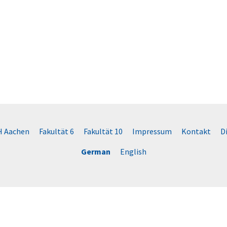
 Aachen
Fakultät 6
Fakultät 10
Impressum
Kontakt
D
German
English