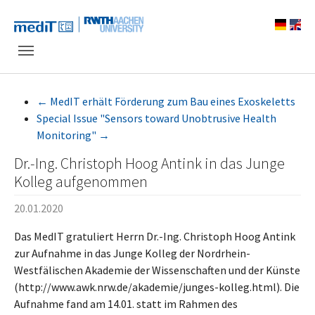
Skip to main navigation
Zum Hauptinhalt springen
Skip to page footer
←
MedIT erhält Förderung zum Bau eines Exoskeletts
Special Issue "Sensors toward Unobtrusive Health
Monitoring"
→
Dr.-Ing. Christoph Hoog Antink in das Junge
Kolleg aufgenommen
20.01.2020
Das MedIT gratuliert Herrn Dr.-Ing. Christoph Hoog Antink
zur Aufnahme in das Junge Kolleg der Nordrhein-
Westfälischen Akademie der Wissenschaften und der Künste
(http://www.awk.nrw.de/akademie/junges-kolleg.html). Die
Aufnahme fand am 14.01. statt im Rahmen des