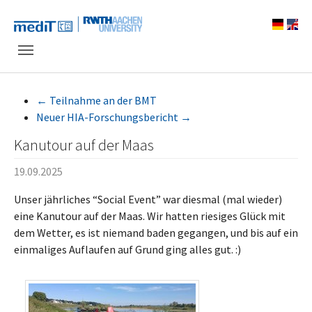
Skip to main navigation
Zum Hauptinhalt springen
Skip to page footer
←
Teilnahme an der BMT
Neuer HIA-Forschungsbericht
→
Kanutour auf der Maas
19.09.2025
Unser jährliches “Social Event” war diesmal (mal wieder)
eine Kanutour auf der Maas. Wir hatten riesiges Glück mit
dem Wetter, es ist niemand baden gegangen, und bis auf ein
einmaliges Auflaufen auf Grund ging alles gut. :)