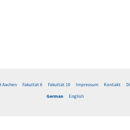
 Aachen
Fakultät 6
Fakultät 10
Impressum
Kontakt
D
German
English