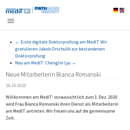
Skip to main navigation
Zum Hauptinhalt springen
Skip to page footer
←
Erste digitale Doktorprüfung am MedIT. Wir
gratulieren Jakob Orschulik zur bestandenen
Doktorprüfung
Neu am MedIT: Chenglin Lyu
→
Neue Mitarbeiterin Bianca Romanski
26.10.2020
Willkommen am MedIT: voraussichtlich zum 1. Dez. 2020
wird Frau Bianca Romanski ihren Dienst als Mitarbeiterin
am MedIT antreten. Wir freuen uns auf die gemeinsame
Zeit.