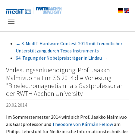
Skip to main navigation
Zum Hauptinhalt springen
Skip to page footer
←
3. MedIT Hardware Contest 2014 mit freundlicher
Unterstützung durch Texas Instruments
64. Tagung der Nobelpreisträger in Lindau
→
Vorlesungsankuendigung: Prof. Jaakko
Malmivuo hält im SS 2014 die Vorlesung
"Bioelectromagnetism" als Gastprofessor an
der RWTH Aachen University
20.02.2014
Im Sommersemester 2014 wird sich Prof. Jaakko Malmivuo
als Gastprofessor und
Theodore von Kármán Fellow
am
Philips Lehrstuhl für Medizinische Informationstechnik der