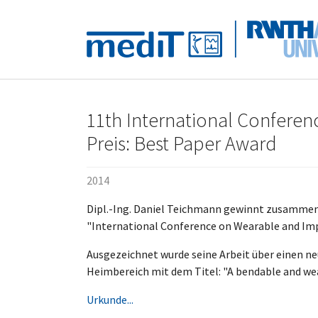
Skip to main navigation
Zum Hauptinhalt springen
Skip to page footer
11th International Confere
Preis: Best Paper Award
2014
Dipl.-Ing. Daniel Teichmann gewinnt zusammen 
"International Conference on Wearable and Im
Ausgezeichnet wurde seine Arbeit über einen n
Heimbereich mit dem Titel: "A bendable and wea
Urkunde...