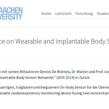
Home
Lehrstuhl
Forschung
Studiu
nce on Wearable and Implantable Body 
mit seinen Mitautoren Dennis De Matteis, Dr. Walter und Prof. L
plantable Body Sensor Networks" (
BSN 2014
) in Zürich.
euartigen, tragbaren und biegsamen On-body Sensor für die Über
rable cardiorespiratory monitoring device fusing two noncontact 