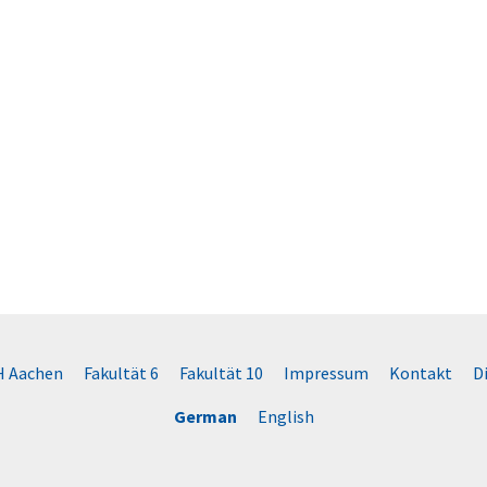
 Aachen
Fakultät 6
Fakultät 10
Impressum
Kontakt
D
German
English