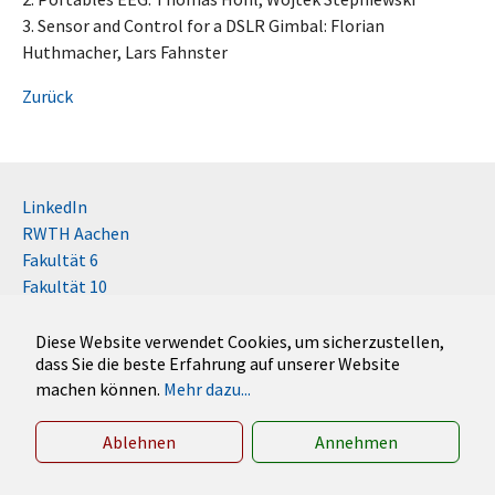
3. Sensor and Control for a DSLR Gimbal: Florian
Huthmacher, Lars Fahnster
Zurück
LinkedIn
RWTH Aachen
Fakultät 6
Fakultät 10
Impressum
Kontakt
Diese Website verwendet Cookies, um sicherzustellen,
dass Sie die beste Erfahrung auf unserer Website
Disclaimer (RWTH)
machen können.
Mehr dazu...
German
English
Ablehnen
Annehmen