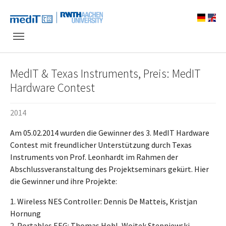
Skip to main navigation
Zum Hauptinhalt springen
Skip to page footer
MedIT & Texas Instruments, Preis: MedIT
Hardware Contest
2014
Am 05.02.2014 wurden die Gewinner des 3. MedIT Hardware
Contest mit freundlicher Unterstützung durch Texas
Instruments von Prof. Leonhardt im Rahmen der
Abschlussveranstaltung des Projektseminars gekürt. Hier
die Gewinner und ihre Projekte:
1. Wireless NES Controller: Dennis De Matteis, Kristjan
Hornung
2. Portables EEG: Thomas Hohl, Wojtek Stepniewski