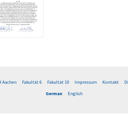
 Aachen
Fakultät 6
Fakultät 10
Impressum
Kontakt
D
German
English