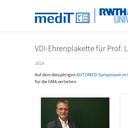
Skip to main navigation
Zum Hauptinhalt springen
Skip to page footer
VDI-Ehrenplakette für Prof.
2024
Auf dem diesjährigen
AUTOMED-Symposium in V
für die GMA verliehen.