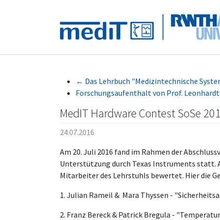
Skip to main navigation
Zum Hauptinhalt springen
Skip to page footer
←
Das Lehrbuch "Medizintechnische System
Forschungsaufenthalt von Prof. Leonhardt
MedIT Hardware Contest SoSe 2016
24.07.2016
Am 20. Juli 2016 fand im Rahmen der Abschluss
Unterstützung durch Texas Instruments statt. A
Mitarbeiter des Lehrstuhls bewertet. Hier die G
1. Julian Rameil & Mara Thyssen - "Sicherheit
2. Franz Bereck & Patrick Bregula - "Temperatu