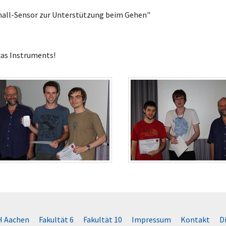
chall-Sensor zur Unterstützung beim Gehen"
xas Instruments!
 Aachen
Fakultät 6
Fakultät 10
Impressum
Kontakt
D