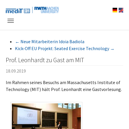
Skip to main navigation
Zum Hauptinhalt springen
Skip to page footer
←
Neue Mitarbeiterin Idoia Badiola
Kick-Off EU Projekt: Seated Exercise Technology
→
Prof. Leonhardt zu Gast am MIT
18.09.2019
Im Rahmen seines Besuchs am Massachusetts Institute of
Technology (MIT) hält Prof. Leonhardt eine Gastvorlesung.