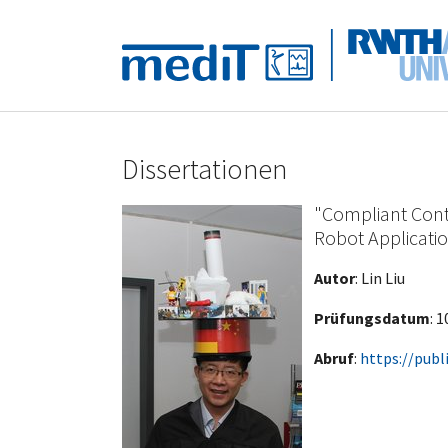
Skip to main navigation
Zum Hauptinhalt springen
Skip to page footer
Dissertationen
"Compliant Contr
Robot Applicatio
Autor
: Lin Liu
Prüfungsdatum
: 
Abruf
:
https://publ