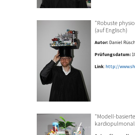
"Robuste physi
(auf Englisch)
Autor:
Daniel Rüsc
Prüfungsdatum:
18
Link
:
http://www.sh
"Modell-basiert
kardiopulmonale