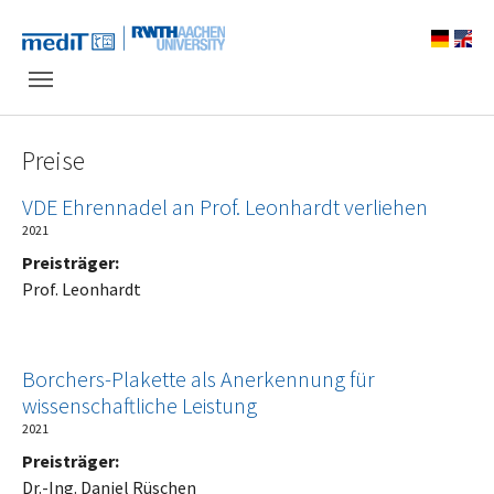
Skip to main navigation
Zum Hauptinhalt springen
Skip to page footer
Preise
VDE Ehrennadel an Prof. Leonhardt verliehen
2021
Preisträger:
Prof. Leonhardt
Borchers-Plakette als Anerkennung für
wissenschaftliche Leistung
2021
Preisträger:
Dr.-Ing. Daniel Rüschen