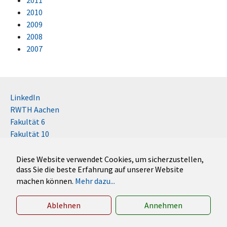
2010
2009
2008
2007
LinkedIn
RWTH Aachen
Fakultät 6
Fakultät 10
Impressum
Kontakt
Diese Website verwendet Cookies, um sicherzustellen,
dass Sie die beste Erfahrung auf unserer Website
Disclaimer (RWTH)
machen können.
Mehr dazu...
German
English
Ablehnen
Annehmen