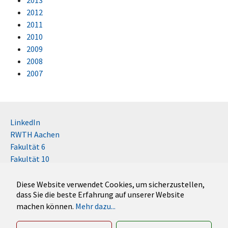
2012
2011
2010
2009
2008
2007
LinkedIn
RWTH Aachen
Fakultät 6
Fakultät 10
Impressum
Kontakt
Diese Website verwendet Cookies, um sicherzustellen,
dass Sie die beste Erfahrung auf unserer Website
Disclaimer (RWTH)
machen können.
Mehr dazu...
German
English